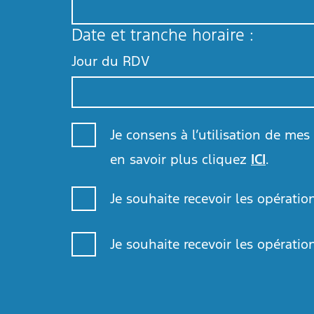
Date et tranche horaire :
Jour du RDV
Août
2026
Je consens à l’utilisation de me
Lun
Mar
Mer
Jeu
27
28
29
30
en savoir plus cliquez
ICI
.
3
4
5
6
Je souhaite recevoir les opérat
10
11
12
13
17
18
19
20
Je souhaite recevoir les opérat
24
25
26
27
31
1
2
3