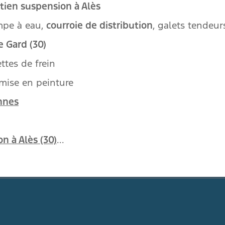
tien suspension à Alès
pe à eau,
courroie de distribution
, galets tendeur
14:30
 Gard (30)
ttes de frein
15:00
mise en peinture
nnes
15:30
on à Alès (30)
...
16:00