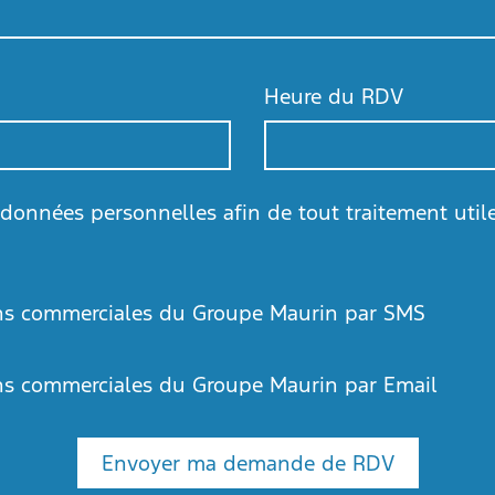
Heure du RDV
8:00
s données personnelles afin de tout traitement uti
Ven
Sam
Dim
8:30
31
1
2
7
8
9
9:00
ions commerciales du Groupe Maurin par SMS
14
15
16
9:30
21
22
23
ions commerciales du Groupe Maurin par Email
28
29
30
10:00
4
5
6
Envoyer ma demande de RDV
10:30