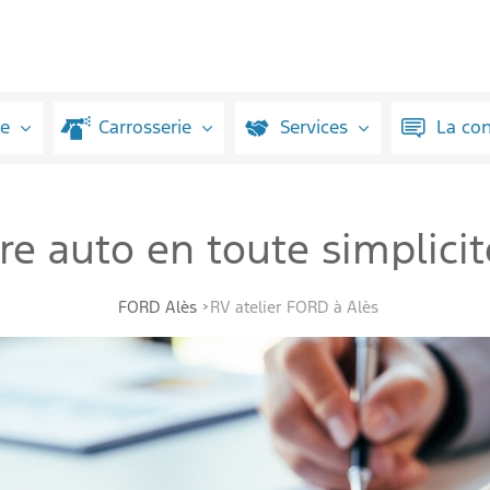
ue
Carrosserie
Services
La co
tre auto en toute simplic
FORD Alès
RV atelier FORD à Alès