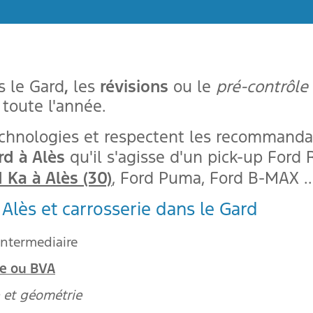
Fermer
11:00
11:30
s le Gard
,
les
révisions
ou le
pré-contrôle
toute l'année.
12:00
chnologies et respectent les recommanda
rd à Alès
qu'il s'agisse d'un pick-up Ford
12:30
 Ka à Alès (30)
, Ford Puma, Ford B-MAX ..
Alès et carrosserie dans le Gard
13:00
intermediaire
13:30
le ou BVA
 et géométrie
14:00