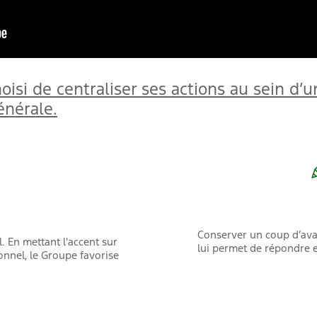
isi de centraliser ses actions au sein d’u
Générale.
VISI
T
Conserver un coup d’avan
. En mettant l'accent sur
lui permet de répondre 
onnel, le Groupe favorise