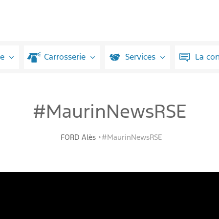
ue
Carrosserie
Services
La co
#MaurinNewsRSE
FORD Alès
#MaurinNewsRSE